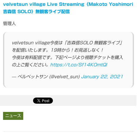
velvetsun village Live Streaming《Makoto Yoshimori
吉森信 SOLO》無観客ライブ配信
管理人
velvetsun village今夜は「吉森信SOLO 無観客ライブ」
を配信いたします。19時から！お見逃しなく！
今夜は有料配信です。下記ページより視聴チケットを購入
の上ご覧ください。
https://t.co/Sf14KOmtQl
— ベルベットサン (@velvet_sun)
January 22, 2021
ニュース