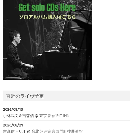
直近のライヴ予定
2026/08/13
小林武文＆吉森信
@
東京
新宿 PIT INN
2026/08/21
吉森信トリオ
@
台北
河岸留言西門紅樓展演館