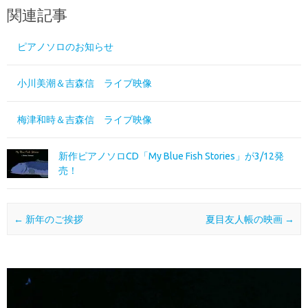
関連記事
ピアノソロのお知らせ
小川美潮＆吉森信 ライブ映像
梅津和時＆吉森信 ライブ映像
新作ピアノソロCD「My Blue Fish Stories」が3/12発
売！
投稿ナビゲーション
←
新年のご挨拶
夏目友人帳の映画
→