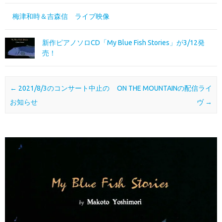
梅津和時＆吉森信 ライブ映像
新作ピアノソロCD「My Blue Fish Stories」が3/12発
売！
投稿ナビゲーション
←
2021/8/3のコンサート中止の
ON THE MOUNTAINの配信ライ
お知らせ
ヴ
→