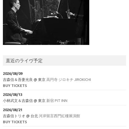
直近のライヴ予定
2026/08/09
吉森信＆吾妻光良
@
東京
高円寺 ジロキチ JIROKICHI
BUY TICKETS
2026/08/13
小林武文＆吉森信
@
東京
新宿 PIT INN
2026/08/21
吉森信トリオ
@
台北
河岸留言西門紅樓展演館
BUY TICKETS