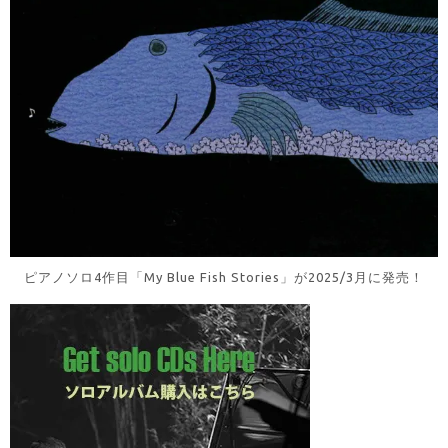
ピアノソロ4作目「My Blue Fish Stories」が2025/3月に発売！