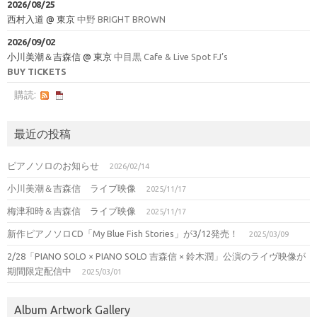
2026/08/25
西村入道
@
東京
中野 BRIGHT BROWN
2026/09/02
小川美潮＆吉森信
@
東京
中目黒 Cafe & Live Spot FJ’s
BUY TICKETS
購読:
最近の投稿
ピアノソロのお知らせ
2026/02/14
小川美潮＆吉森信 ライブ映像
2025/11/17
梅津和時＆吉森信 ライブ映像
2025/11/17
新作ピアノソロCD「My Blue Fish Stories」が3/12発売！
2025/03/09
2/28「PIANO SOLO × PIANO SOLO 吉森信 × 鈴木潤」公演のライヴ映像が
期間限定配信中
2025/03/01
Album Artwork Gallery