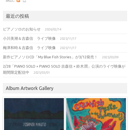
購読:
最近の投稿
ピアノソロのお知らせ
2026/02/14
小川美潮＆吉森信 ライブ映像
2025/11/17
梅津和時＆吉森信 ライブ映像
2025/11/17
新作ピアノソロCD「My Blue Fish Stories」が3/12発売！
2025/03/09
2/28「PIANO SOLO × PIANO SOLO 吉森信 × 鈴木潤」公演のライヴ映像が
期間限定配信中
2025/03/01
Album Artwork Gallery