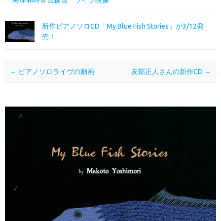
梅津和時＆吉森信 ライブ映像
新作ピアノソロCD「My Blue Fish Stories」が3/12発
売！
投稿ナビゲーション
←
ピアノソロライヴの動画
友部正人さんの新作CD
→