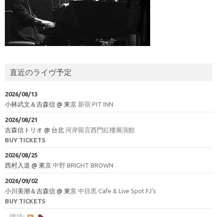
直近のライヴ予定
2026/08/13
小林武文＆吉森信
@
東京
新宿 PIT INN
2026/08/21
吉森信トリオ
@
台北
河岸留言西門紅樓展演館
BUY TICKETS
2026/08/25
西村入道
@
東京
中野 BRIGHT BROWN
2026/09/02
小川美潮＆吉森信
@
東京
中目黒 Cafe & Live Spot FJ’s
BUY TICKETS