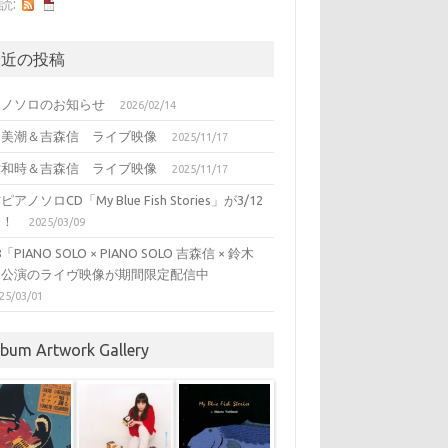
読:
最近の投稿
アノソロのお知らせ
2026/02/14
川美潮＆吉森信 ライブ映像
2025/11/17
津和時＆吉森信 ライブ映像
2025/11/17
アノソロCD「My Blue Fish Stories」が3/12
売！
2025/03/09
8「PIANO SOLO × PIANO SOLO 吉森信 × 鈴木
」公演のライヴ映像が期間限定配信中
25/03/01
lbum Artwork Gallery