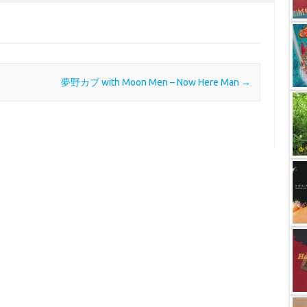
夢野カブ with Moon Men – Now Here Man
→