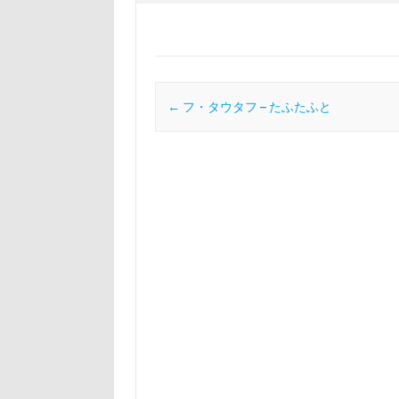
投稿ナビゲーション
←
フ・タウタフ – たふたふと