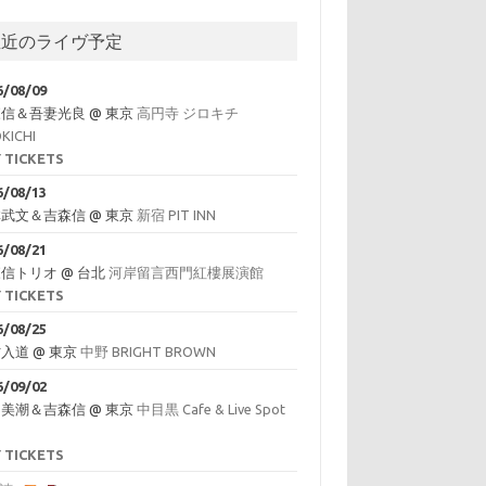
直近のライヴ予定
6/08/09
森信＆吾妻光良
@
東京
高円寺 ジロキチ
OKICHI
 TICKETS
6/08/13
林武文＆吉森信
@
東京
新宿 PIT INN
6/08/21
森信トリオ
@
台北
河岸留言西門紅樓展演館
 TICKETS
6/08/25
村入道
@
東京
中野 BRIGHT BROWN
6/09/02
川美潮＆吉森信
@
東京
中目黒 Cafe & Live Spot
 TICKETS