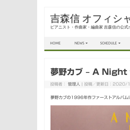
吉森信 オフィシ
ピアニスト・作曲家・編曲家 吉森信の公式
コンテンツにスキップ
HOME
NEWS
SCHEDULE
夢野カブ – A Night 
投稿者：
管理人
|
投稿／更新日：2020/1
夢野カブの1996年作ファーストアルバムに