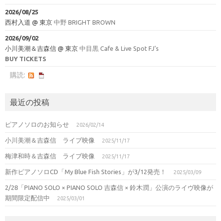
2026/08/25
西村入道
@
東京
中野 BRIGHT BROWN
2026/09/02
小川美潮＆吉森信
@
東京
中目黒 Cafe & Live Spot FJ’s
BUY TICKETS
購読:
最近の投稿
ピアノソロのお知らせ
2026/02/14
小川美潮＆吉森信 ライブ映像
2025/11/17
梅津和時＆吉森信 ライブ映像
2025/11/17
新作ピアノソロCD「My Blue Fish Stories」が3/12発売！
2025/03/09
2/28「PIANO SOLO × PIANO SOLO 吉森信 × 鈴木潤」公演のライヴ映像が
期間限定配信中
2025/03/01