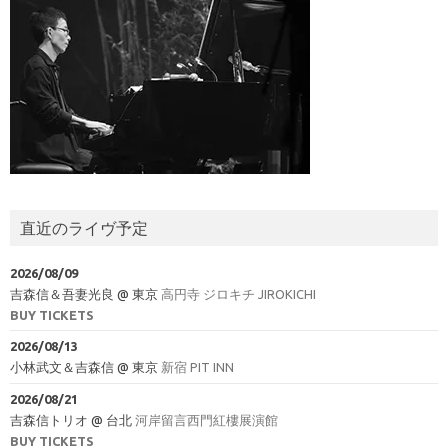
直近のライヴ予定
2026/08/09
吉森信＆吾妻光良
@
東京
高円寺 ジロキチ JIROKICHI
BUY TICKETS
2026/08/13
小林武文＆吉森信
@
東京
新宿 PIT INN
2026/08/21
吉森信トリオ
@
台北
河岸留言西門紅樓展演館
BUY TICKETS