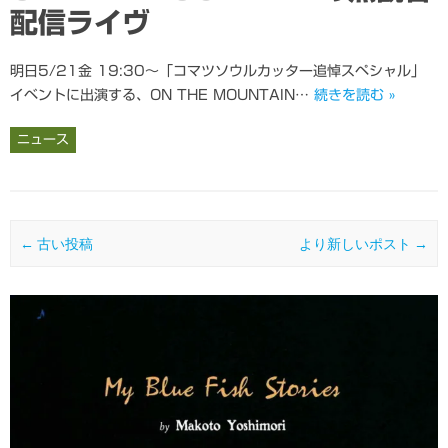
配信ライヴ
明日5/21金 19:30〜「コマツソウルカッター追悼スペシャル」
イベントに出演する、ON THE MOUNTAIN…
続きを読む »
ニュース
投稿ナビゲーション
←
古い投稿
より新しいポスト
→